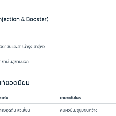
(Injection & Booster)
วิตามินและสารบำรุงเข้าสู่ผิว
ง
กภายในสู่ภายนอก
นท์ยอดนิยม
ดเด่น
เหมาะกับใคร
สิ่งอุดตัน สิวเสี้ยน
คนผิวมัน/รูขุมขนกว้าง