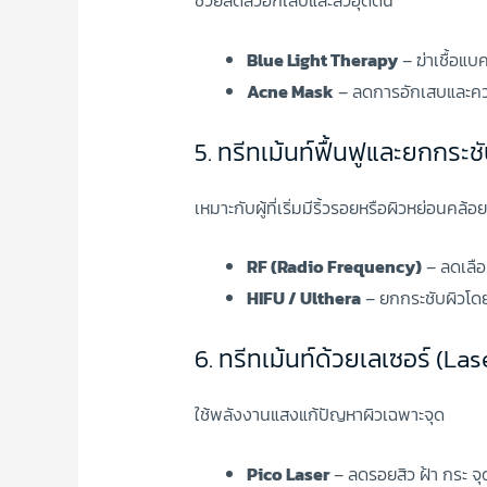
ช่วยลดสิวอักเสบและสิวอุดตัน
Blue Light Therapy
– ฆ่าเชื้อแบคท
Acne Mask
– ลดการอักเสบและค
5. ทรีทเม้นท์ฟื้นฟูและยกกระช
เหมาะกับผู้ที่เริ่มมีริ้วรอยหรือผิวหย่อนคล้อย
RF (Radio Frequency)
– ลดเลือน
HIFU / Ulthera
– ยกกระชับผิวโดย
6. ทรีทเม้นท์ด้วยเลเซอร์ (La
ใช้พลังงานแสงแก้ปัญหาผิวเฉพาะจุด
Pico Laser
– ลดรอยสิว ฝ้า กระ จุ