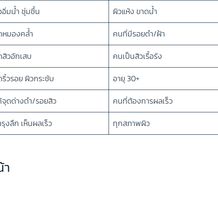
วอิ่มน้ำ ชุ่มชื้น
ผิวแห้ง ขาดน้ำ
ดหมองคล้ำ
คนที่มีรอยดำ/ฝ้า
ดสิวอักเสบ
คนเป็นสิวเรื้อรัง
ริ้วรอย ผิวกระชับ
อายุ 30+
้จุดด่างดำ/รอยสิว
คนที่ต้องการผลเร็ว
รุงลึก เห็นผลเร็ว
ทุกสภาพผิว
้า