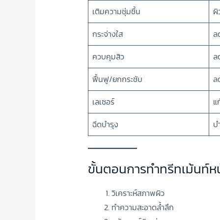
เติมความชุ่มชื้น
ผิ
กระจ่างใส
ล
ควบคุมสิว
ล
ฟื้นฟู/ยกกระชับ
ลด
เลเซอร์
แก
ฉีดบำรุง
บำ
ขั้นตอนการทำทรีทเม้นท์หน
วิเคราะห์สภาพผิว
ทำความสะอาดล้ำลึก